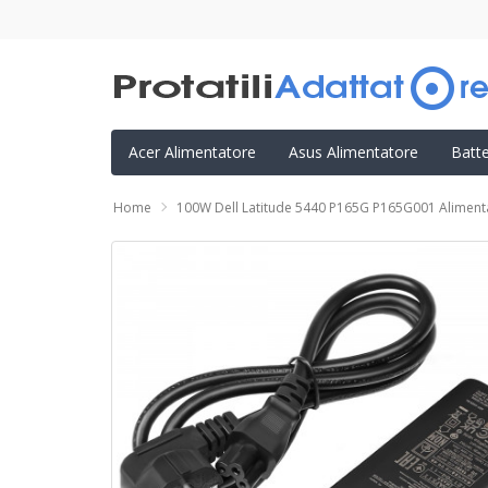
Acer Alimentatore
Asus Alimentatore
Batt
Home
100W Dell Latitude 5440 P165G P165G001 Aliment