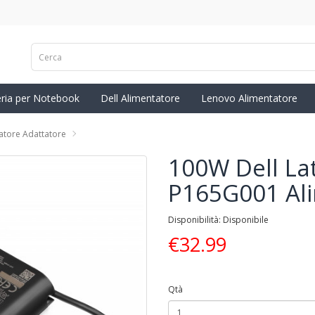
eria per Notebook
Dell Alimentatore
Lenovo Alimentatore
atore Adattatore
100W Dell La
P165G001 Ali
Disponibilità: Disponibile
€
32.99
Qtà