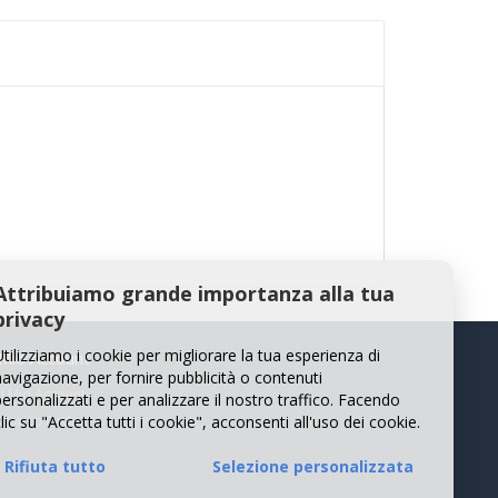
Attribuiamo grande importanza alla tua
privacy
Utilizziamo i cookie per migliorare la tua esperienza di
 Mio Account
navigazione, per fornire pubblicità o contenuti
Il Mio Account
personalizzati e per analizzare il nostro traffico. Facendo
lic su "Accetta tutti i cookie", acconsenti all'uso dei cookie.
Storico Ordini
Rifiuta tutto
Selezione personalizzata