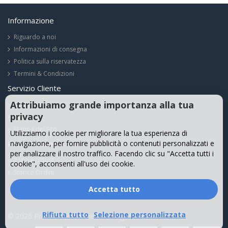
Informazione
Riguardo a noi
Informazioni di consegna
Politica sulla riservatezza
Termini & Condizioni
Servizio Cliente
Attribuiamo grande importanza alla tua
Contattaci
privacy
Resi
Mappa del Sito
Utilizziamo i cookie per migliorare la tua esperienza di
Il Mio Account
navigazione, per fornire pubblicità o contenuti personalizzati e
per analizzare il nostro traffico. Facendo clic su "Accetta tutti i
Il Mio Account
cookie", acconsenti all'uso dei cookie.
Storico Ordini
Accetta tutto
Rifiuta tutto
Selezione personalizzata
© 2026 Protatiliadattatore.it. All Rights Reserved.