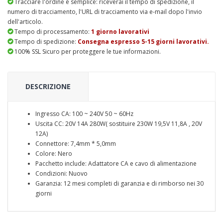
Tracciare l'ordine è semplice: riceverai il tempo di spedizione, il
numero di tracciamento, l'URL di tracciamento via e-mail dopo l'invio
dell'articolo.
Tempo di processamento:
1 giorno lavorativi
Tempo di spedizione:
Consegna espresso 5-15 giorni lavorativi.
100% SSL Sicuro per proteggere le tue informazioni.
DESCRIZIONE
Ingresso CA: 100 ~ 240V 50 ~ 60Hz
Uscita CC: 20V 14A 280W( sostituire 230W 19,5V 11,8A , 20V
12A)
Connettore: 7,4mm * 5,0mm
Colore: Nero
Pacchetto include: Adattatore CA e cavo di alimentazione
Condizioni: Nuovo
Garanzia: 12 mesi completi di garanzia e di rimborso nei 30
giorni