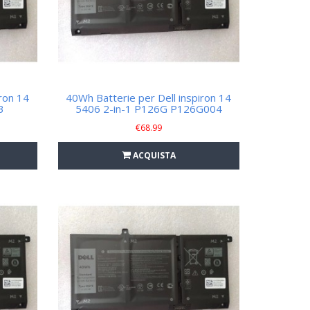
ron 14
40Wh Batterie per Dell inspiron 14
3
5406 2-in-1 P126G P126G004
€
68.99
ACQUISTA