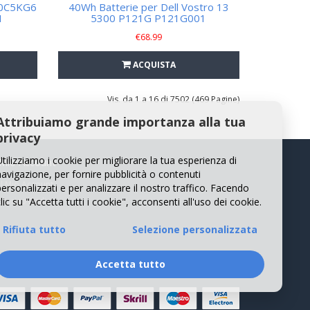
6 0C5KG6
40Wh Batterie per Dell Vostro 13
H
5300 P121G P121G001
€
68.99
ACQUISTA
Vis. da 1 a 16 di 7502 (469 Pagine)
Attribuiamo grande importanza alla tua
privacy
Utilizziamo i cookie per migliorare la tua esperienza di
 Mio Account
navigazione, per fornire pubblicità o contenuti
Il Mio Account
personalizzati e per analizzare il nostro traffico. Facendo
lic su "Accetta tutti i cookie", acconsenti all'uso dei cookie.
Storico Ordini
Rifiuta tutto
Selezione personalizzata
Accetta tutto