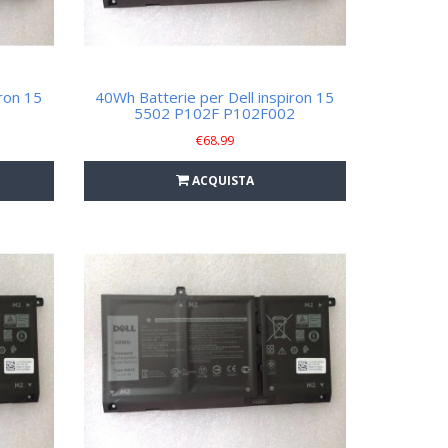
ron 15
40Wh Batterie per Dell inspiron 15
1
5502 P102F P102F002
€
68.99
ACQUISTA