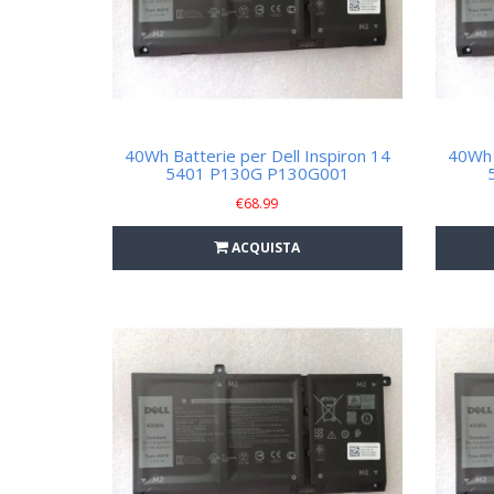
40Wh Batterie per Dell Inspiron 14
40Wh 
5401 P130G P130G001
€
68.99
ACQUISTA