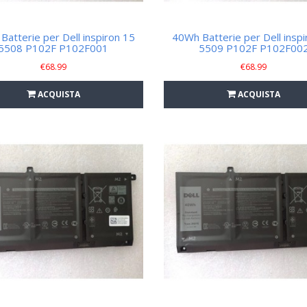
Batterie per Dell inspiron 15
40Wh Batterie per Dell inspi
5508 P102F P102F001
5509 P102F P102F00
€
68.99
€
68.99
ACQUISTA
ACQUISTA