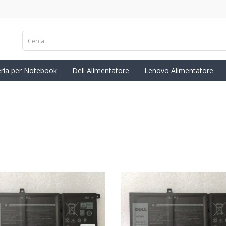
eria per Notebook
Dell Alimentatore
Lenovo Alimentatore