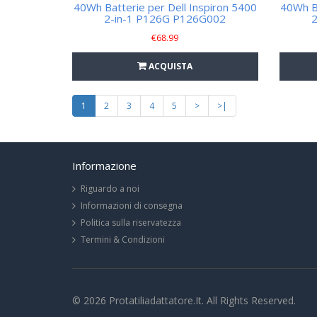
40Wh Batterie per Dell Inspiron 5400
40Wh Ba
2-in-1 P126G P126G002
2
€
68.99
ACQUISTA
1
2
3
4
5
>
>|
Informazione
Riguardo a noi
Informazioni di consegna
Politica sulla riservatezza
Termini & Condizioni
© 2026 Protatiliadattatore.it. All Rights Reserved.