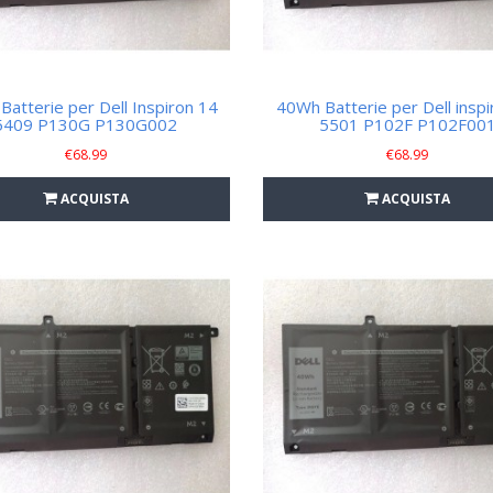
atterie per Dell Inspiron 14
40Wh Batterie per Dell inspi
5409 P130G P130G002
5501 P102F P102F00
€
68.99
€
68.99
ACQUISTA
ACQUISTA