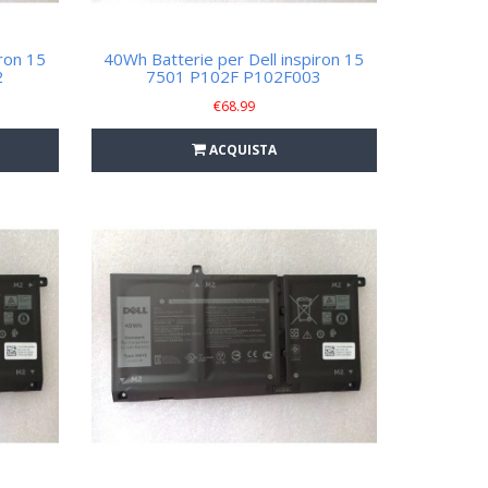
ron 15
40Wh Batterie per Dell inspiron 15
2
7501 P102F P102F003
€
68.99
ACQUISTA