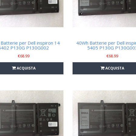
Batterie per Dell inspiron 14
40Wh Batterie per Dell inspi
5402 P130G P130G002
5405 P130G P130G00
€
68.99
€
68.99
ACQUISTA
ACQUISTA