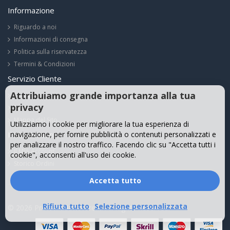
Informazione
Riguardo a noi
Informazioni di consegna
Politica sulla riservatezza
Termini & Condizioni
Servizio Cliente
Attribuiamo grande importanza alla tua
Contattaci
privacy
Resi
Mappa del Sito
Utilizziamo i cookie per migliorare la tua esperienza di
Il Mio Account
navigazione, per fornire pubblicità o contenuti personalizzati e
per analizzare il nostro traffico. Facendo clic su "Accetta tutti i
Il Mio Account
cookie", acconsenti all'uso dei cookie.
Storico Ordini
Accetta tutto
Rifiuta tutto
Selezione personalizzata
© 2026 Protatiliadattatore.it. All Rights Reserved.