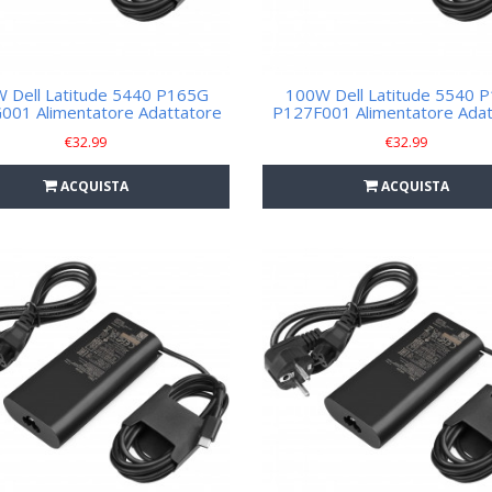
 Dell Latitude 5440 P165G
100W Dell Latitude 5540 
001 Alimentatore Adattatore
P127F001 Alimentatore Adat
€
32.99
€
32.99
ACQUISTA
ACQUISTA