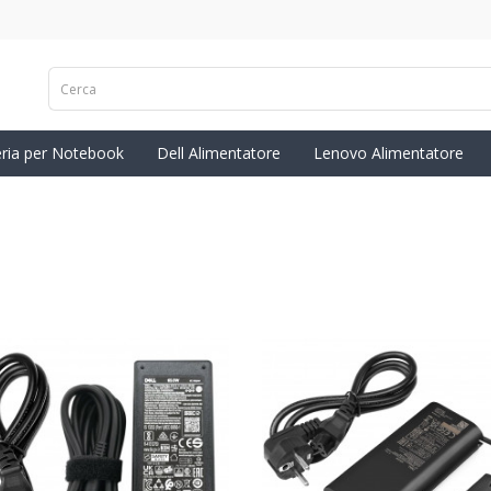
eria per Notebook
Dell Alimentatore
Lenovo Alimentatore