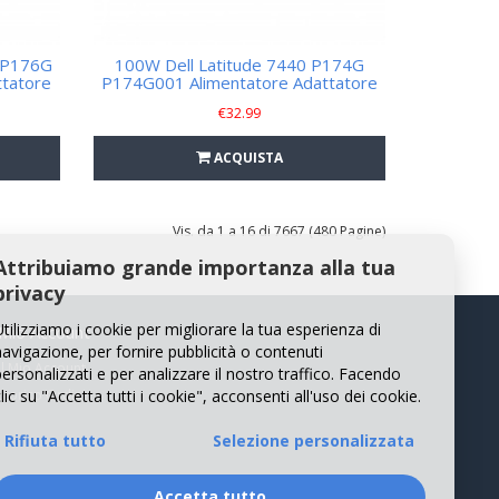
W P176G
100W Dell Latitude 7440 P174G
tatore
P174G001 Alimentatore Adattatore
€
32.99
ACQUISTA
Vis. da 1 a 16 di 7667 (480 Pagine)
Attribuiamo grande importanza alla tua
privacy
Utilizziamo i cookie per migliorare la tua esperienza di
 Mio Account
navigazione, per fornire pubblicità o contenuti
Il Mio Account
personalizzati e per analizzare il nostro traffico. Facendo
lic su "Accetta tutti i cookie", acconsenti all'uso dei cookie.
Storico Ordini
Rifiuta tutto
Selezione personalizzata
Accetta tutto