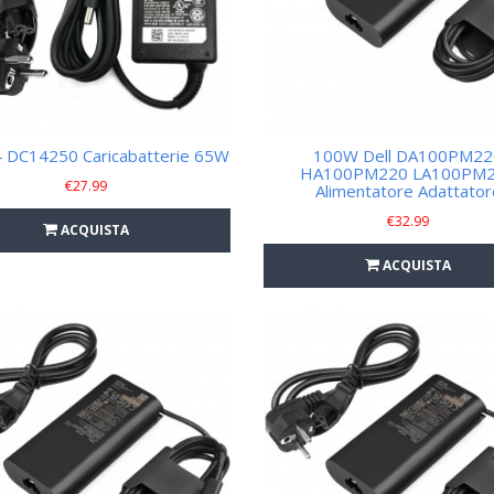
4 DC14250 Caricabatterie 65W
100W Dell DA100PM22
HA100PM220 LA100PM
€
27.99
Alimentatore Adattator
€
32.99
ACQUISTA
ACQUISTA