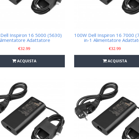
Dell Inspiron 16 5000 (5630)
100W Dell Inspiron 16 7000 (
Alimentatore Adattatore
in-1 Alimentatore Adatta
€
32.99
€
32.99
ACQUISTA
ACQUISTA