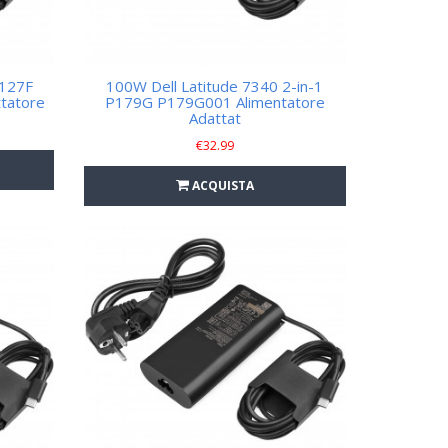
P127F
100W Dell Latitude 7340 2-in-1
tatore
P179G P179G001 Alimentatore
Adattat
€
32.99
ACQUISTA