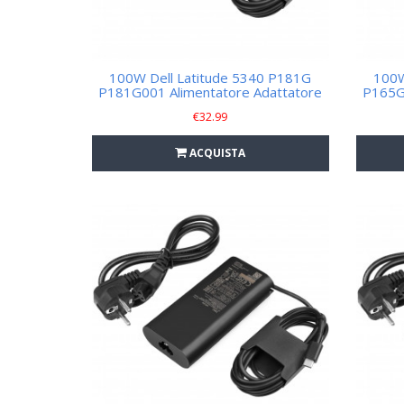
100W Dell Latitude 5340 P181G
100W
P181G001 Alimentatore Adattatore
P165G
€
32.99
ACQUISTA