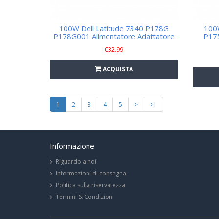
100W Dell Latitude 7340 P178G
100W
P178G001 Alimentatore Adattatore
P17
€
32.99
ACQUISTA
1
2
3
4
5
>
>|
Informazione
Riguardo a noi
Informazioni di consegna
Politica sulla riservatezza
Termini & Condizioni